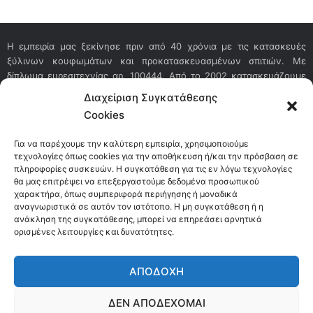
Η εμπειρία μας ξεκίνησε πριν από 40 χρόνια με τις κατασκευές
ξύλινων κουφωμάτων και προκατασκευασμένων σπιτιών. Με
δίπλωμα ευρεσιτεχνίας αρ. 100444. Από το 2002 κατασκευάζουμε
τα μοναδικά κουφώματα αλουμινίου με διπλό πλαίσιο, απεριόριστης
Διαχείριση Συγκατάθεσης
αντοχής, καθώς και τα κουφώματα με πραγματικό ξύλο εσωτερικά
Cookies
και αλουμίνιο εξωτερικά.
Για να παρέχουμε την καλύτερη εμπειρία, χρησιμοποιούμε
τεχνολογίες όπως cookies για την αποθήκευση ή/και την πρόσβαση σε
πληροφορίες συσκευών. Η συγκατάθεση για τις εν λόγω τεχνολογίες
ΕΠΙΚΟΙΝΩΝΙΑ
θα μας επιτρέψει να επεξεργαστούμε δεδομένα προσωπικού
χαρακτήρα, όπως συμπεριφορά περιήγησης ή μοναδικά
Έκθεση-Εργοστάσιο: Ευβοίας 270, 26333, Πάτρα, ΑΧΑΪΑΣ
αναγνωριστικά σε αυτόν τον ιστότοπο. Η μη συγκατάθεση ή η
2610 4
35 065 & 69
3 694 5755
ανάκληση της συγκατάθεσης, μπορεί να επηρεάσει αρνητικά
ορισμένες λειτουργίες και δυνατότητες.
Έκθεση: Λειβαθούς Περατάτων 0 Αργοστόλι, 28100, Κεφαλονιά
Υπεύθυνος Μήτσιος Αριστοτέλης
ΑΠΟΔΟΧΉ
693 694 5755
ΔΕΝ ΑΠΟΔΈΧΟΜΑΙ